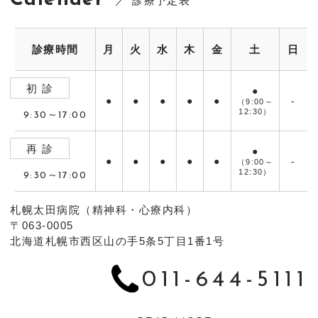
Calender
診療予定表
診療時間
月
火
水
木
金
土
日
初 診
●
●
●
●
●
●
-
（9:00～
12:30）
9:30～17:00
再 診
●
●
●
●
●
●
-
（9:00～
12:30）
9:30～17:00
札幌太田病院（精神科・心療内科）
〒063-0005
北海道札幌市西区山の手5条5丁目1番1号
011-644-5111