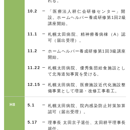
れる。
10.2
「医療法人耕仁会研修センター」開
設。ホームヘルパー養成研修第1回2級
講座開始。
11.1
札幌太田病院、精神療養病棟（A）認
可（届出受理）。
11.2
ホームヘルパー養成研修第1回3級講座
開始。
11.22
札幌太田病院、優秀集団給食施設とし
て北海道知事賞を受ける。
12.15
札幌太田病院、医療施設近代化施設整
備事業として増築・改修工事着工。
H8
5.1
札幌太田病院、院内感染防止対策加算
認可（届出受理）。
5.17
理事長 太田京子退任、太田耕平理事長
就任。