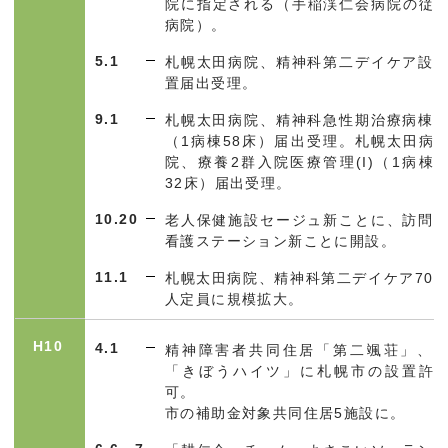
院に指定される（手稲渓仁会病院の従
病院）。
5.1
札幌太田病院、精神科第二デイケア設
置届出受理。
9.1
札幌太田病院、精神科急性期治療病棟
（
1
病棟
58
床）届出受理。札幌太田病
院、療養
2
群入院医療管理(I
)
（
1
病棟
32
床）届出受理。
10.20
老人保健施設セージュ新ことに、訪問
看護ステーション新ことに開設。
11.1
札幌太田病院、精神科第二デイケア
70
人定員に規模拡大。
H10
4.1
精神障害者共同住居「第二颯荘」、
「きぼうハイツ」に札幌市の設置許
可。
市の補助金対象共同住居
5
施設に。