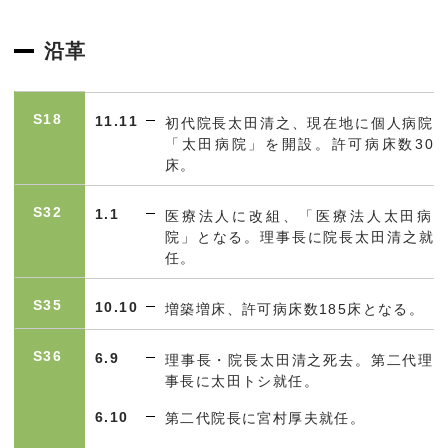
沿革
S18
11.11
初代院長太田清之、現在地に個人病院
「太田病院」を開設。許可病床数
30
床。
S32
1.1
医療法人に改組、「医療法人太田病
院」となる。理事長に院長太田清之就
任。
S35
10.10
増築増床、許可病床数
185
床となる。
S36
6.9
理事長・院長太田清之死去。第二代理
事長に太田トシ就任。
6.10
第二代院長に宮村厚夫就任。