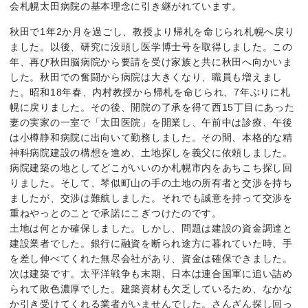
会札幌太田病院の基本理念に引き継がれています。
秋田で1年2か月を過ごし、教授より帰札を命じられ札幌へ戻り
ました。以後、研究に没頭し医学博士号を取得しました。この
年、再び秋田脳病院から要請を受け家族と共に秋田へ向かいま
した。秋田での奮闘から病院は大きくなり、職員も増えまし
た。昭和18年春、内村教授から帰札を命じられ、7年ぶりに札
幌に戻りました。その後、開院の了承を得て西15丁目にあった
妻の実家の一室で「太田医院」を開業し、午前中は診療、午後
は小樽静和病院に出向いて勤務しました。その間、本格的な精
神科病院建設の構想を進め、土地探しを義父に依頼しました。
病院建築の地としてどこがいいのか札幌市内をあちこち探し回
りました。そして、琴似町山の手の土地の所有者と交渉を持ち
ましたが、交渉は難航しました。それでも誠意を持って交渉を
重ねやっとのことで承諾にこぎつけたのです。
土地は何とか確保しました。しかし、問題は建設の資金調達と
建設業者でした。銀行に融資を断られ途方に暮れていた時、手
を差し伸べてくれた無尽会社があり、資金は確保できました。
次は建築です。太平洋戦争も末期、日本は連合国軍に追い詰め
られて敗色濃厚でした。建築資材も欠乏しているため、なかな
か引き受けてくれる業者がいませんでした。さんざん探し回っ