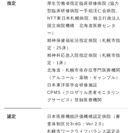
指定
厚生労働省指定臨床研修病院 (協力
型臨床研修病院ー手稲渓仁会病院、
NTT東日本札幌病院、独立行政法人
国立病院機構 北海道医療センタ
ー）
精神保健福祉法指定病院（札幌市指
定・25床）
精神科応急入院指定病院（札幌市指
定・1床）
北海道・札幌市依存症専門医療機関
（アルコール・薬物・ギャンブル）
日本東洋医学会研修施設
CPMS（クロザリル患者モニタリン
グサービス）登録医療機関
認定
日本医療機能評価機構認定病院（審
査体制区分3rdG：Ver.2.0）
札幌市ワークライフバランス認定企