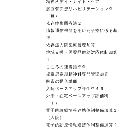
精神科デイ・ナイト・ケア
脳血管疾患リハビリテーション料
（Ⅲ）
依存症集団療法２
情報通信機器を用いた診療に係る基
準
依存症入院医療管理加算
地域支援・医薬品供給対応体制加算
１
こころの連携指導料
児童思春期精神科専門管理加算
酸素の購入単価
入院ベースアップ評価料４６
外来・在宅ベースアップ評価料
（Ⅰ）
電子的診療情報連携体制整備加算１
（入院）
電子的診療情報連携体制整備加算２