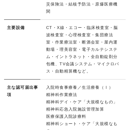
災保険法・結核予防法・原爆医療機
関
主要設備
CT・X線・エコー・臨床検査室・脳
波検査室・心理検査室・集団療法
室・作業療法室・断酒会室・屋内運
動場・理美容室・電子カルテシステ
ム・イントラネット・全自動錠剤分
包機、TV会議システム・マイクロバ
ス・自動精算機など。
主な認可届出事
入院時食事療養／生活療養（Ⅰ）
項
精神科作業療法
精神科デイ・ケア「大規模なもの」
精神科応急入院施設管理加算
医療保護入院診療料
精神科ショート・ケア「大規模なも