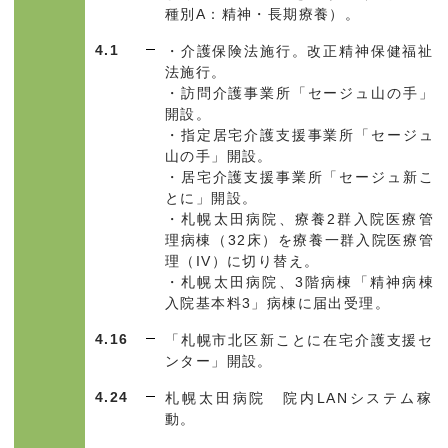
種別
A
：精神・長期療養）。
4.1
・介護保険法施行。改正精神保健福祉
法施行。
・訪問介護事業所「セージュ山の手」
開設。
・指定居宅介護支援事業所「セージュ
山の手」開設。
・居宅介護支援事業所「セージュ新こ
とに」開設。
・札幌太田病院、療養2群入院医療管
理病棟（32床）を療養一群入院医療管
理（IV）に切り替え。
・札幌太田病院、3階病棟「精神病棟
入院基本料3」病棟に届出受理。
4.16
「札幌市北区新ことに在宅介護支援セ
ンター」開設。
4.24
札幌太田病院 院内
LAN
システム稼
動。