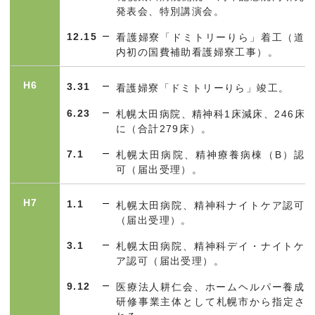
発表会、特別講演会。
12.15
看護婦寮「ドミトリーりら」着工（道
内初の国費補助看護婦寮工事）。
H6
3.31
看護婦寮「ドミトリーりら」竣工。
6.23
札幌太田病院、精神科1床減床、
246
床
に（合計
279
床）。
7.1
札幌太田病院、精神療養病棟（B）認
可（届出受理）。
H7
1.1
札幌太田病院、精神科ナイトケア認可
（届出受理）。
3.1
札幌太田病院、精神科デイ・ナイトケ
ア認可（届出受理）。
9.12
医療法人耕仁会、ホームヘルパー養成
研修事業主体として札幌市から指定さ