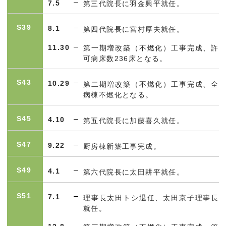
7.5
第三代院長に羽金興平就任。
S39
8.1
第四代院長に宮村厚夫就任。
11.30
第一期増改築（不燃化）工事完成、許
可病床数
236
床となる。
S43
10.29
第二期増改築（不燃化）工事完成、全
病棟不燃化となる。
S45
4.10
第五代院長に加藤喜久就任。
S47
9.22
厨房棟新築工事完成。
S49
4.1
第六代院長に太田耕平就任。
S51
7.1
理事長太田トシ退任、太田京子理事長
就任。