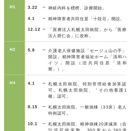
H1
3.22
神経内科を標榜、診療開始。
4.1
精神障害者共同住居「十段荘」開設。
12.12
「医療法人札幌太田病院」から「医療
法人耕仁会」に改称。
H2
5.8
介護老人保健施設「セージュ山の手」
開設。精神障害者福祉ホーム「清和ハ
イツ」開設（旧共同住居「清和
寮」）。
H4
4.1
札幌太田病院、特別管理給食加算認
可。札幌太田病院、「その他看護1
種」認可。
8.15
札幌太田病院、一般病棟（
33
床）老人
特例認可。
10.1
札幌太田病院、精神病棟
20
床減床（合
計認可病床数、
300
床から
280
床