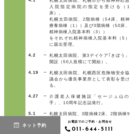
札幌太田病院、札幌市から精神科応急
入院指定病院の指定を受ける（1
床）。
札幌太田病院、
2
階病棟
（54
床、精神
療養病棟
（1））
及び
3
階病棟
（50
床、
精神病棟入院基本料
（3））
をそれぞれ精神病棟入院基本料
（5）
に届出受理。
4.2
札幌太田病院、第
3
デイケア｢きぼう」
開設（
50
人規模にて開始）。
4.19
札幌太田病院、札幌西区危険物安全協
議会から優良事業所として表彰を受け
る。
4.27
介護老人保健施設「セージュ山の
手」、10周年記念誌発行。
5.1
札幌太田病院、
3
階病棟
2
床、
2
階病棟
9
床を減床。精神病床合計
211
床、総病
お電話でのご予約・お問合せ
ネット予約
床数
243
床となる。
011-644-5111
札幌太田病院、精神科応急入院施設管