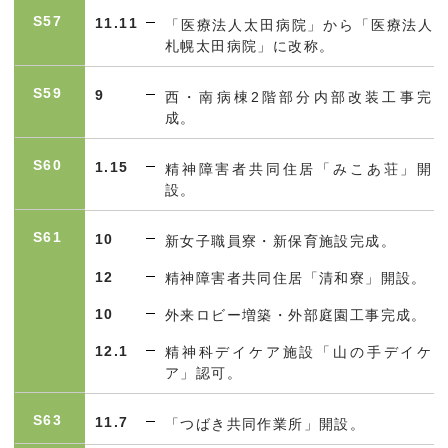
S57
11.11
「医療法人太田病院」から「医療法人
札幌太田病院」に改称。
S59
9
西・南病棟2階部分内部改装工事完
成。
S60
1.15
精神障害者共同住居「みこあ荘」開
設。
S61
10
新女子職員寮・新保育施設完成。
12
精神障害者共同住居「清和寮」開設。
10
外来ロビー増築・外部庭園工事完成。
12.1
精神科デイケア施設「山の手デイケ
ア」認可。
S63
11.7
「つばき共同作業所」開設。