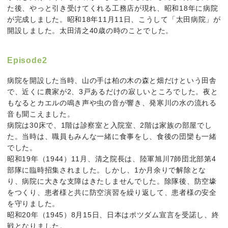
た後、やっと引き受けてくれる工務店が現れ、昭和18年に病院
が完成しました。昭和18年11月11日、こうして「太田病院」が
開設しました。太田清之40歳の時のことでした。
Episode2
病院を開設した当時、山の手は柏の木の森と畑だけという田舎
で、近くに農家が2、3戸あるだけの寂しいところでした。夜と
もなるとカエルの鳴き声や虫の音が響き、発寒川の水の流れる
音も聞こえました。
病院は30床で、1階は診察室と入院室、2階は家族の部屋でし
た。当時は、職員もみんな一緒に食事をし、食後の団欒も一緒
でした。
昭和19年（1944）11月、清之院長は、陸軍旭川7師団北部第4
部隊に臨時招集されました。しかし、1か月余りで解除とな
り、病院に大きな支障はきたしませんでした。除隊後、防空壕
をつくり、患者様と共に防空演習を繰り返して、患者様の安全
を守りました。
昭和20年（1945）8月15日、日本はポツダム宣言を受諾し、終
戦となりました。