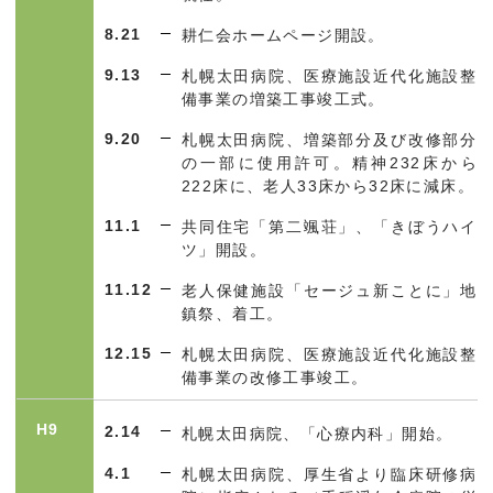
8.21
耕仁会ホームページ開設。
9.13
札幌太田病院、医療施設近代化施設整
備事業の増築工事竣工式。
9.20
札幌太田病院、増築部分及び改修部分
の一部に使用許可。精神
232
床から
222
床に、老人
33
床から
32
床に減床。
11.1
共同住宅「第二颯荘」、「きぼうハイ
ツ」開設。
11.12
老人保健施設「セージュ新ことに」地
鎮祭、着工。
12.15
札幌太田病院、医療施設近代化施設整
備事業の改修工事竣工。
H9
2.14
札幌太田病院、「心療内科」開始。
4.1
札幌太田病院、厚生省より臨床研修病