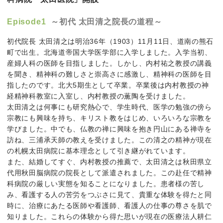
Episode1
～初代 太田清之院長の道程～
初代院長 太田清之は明治36年（1903）11月11日、道南の熊石
町で出生。北海道帝国大学医学部に入学しました。入学当初、
産婦人科の医師を目指しました。しかし、内村祐之教授の講義
を聞き、精神科の難しさと崇高さに感激し、精神科の医師を目
指したのです。北大5期生として卒業。卒業後は内村教授の神
経精神科教室に入室し、内村教授の薫陶を受けました。
太田清之は何事にも研究熱心で、学生時代、医学の勉強の傍ら
宗教にも興味を持ち、キリスト教をはじめ、いろいろな宗教を
学びました。中でも、仏教の禅に興味を抱き円山にある禅寺を
訪ね、三浦承天師の教えを受けました。この清之の精神が現在
の札幌太田病院に基本理念として引き継がれています。
また、結婚してすぐ、内村教授の推薦で、太田清之は秋田県立
代用秋田脳病院の院長として派遣されました。この赴任で精神
科病院の厳しい実態を知ることになりました。患者様の苦し
み、看護する人の苦労をつぶさに見て、貴重な体験を得たと同
時に、治療にあたる医師や看護師、看護人の仕事の尊さを肌で
知りました。これらの体験から得た思いが現在の医療法人耕仁