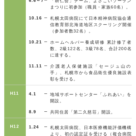
6.6～7
「耕仁会」チーム、よさこいソーラン
まつりに初参加（職員・家族
60
名）。
10.16
札幌太田病院にて日本精神病院協会通
信教育部北海道地区スクーリング開催
（参加者数
32
名）。
10.21
ホームヘルパー養成研修 累計修了者
数、
2
級
122
名、
3
級
78
名、合計
200
名
に達する。
11.11
介護老人保健施設「セージュ山の
手」、札幌市から食品衛生優良施設表
彰を受ける。
H11
4.1
地域サポートセンター「ふれあい」を
開設。
8.9
共同住居「第二久慈荘」開設。
H12
1.24
札幌太田病院、日本医療機能評価機構
より、初の認定証を受ける（複合病院