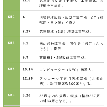
12.8
第三期増改築（不燃化）工事完成、管
理棟を不燃化。
S52
4
旧管理棟改修・改築工事完成。CT（頭
部用・日立製）初導入。
7.27
第三病棟（3階）増築工事完成。
S53
9.1
初の精神障害者共同住居「颯荘（さっ
そう）」開設。
9.9
東病棟1・2階改修工事完成。
S55
10.14
コンピューター（
NEC
）初導入。
12.26
アルコール症専門病棟完成（北海道
初）、許可病床数
300
床となる。
S56
8.26
33
床を内科病床に転換（精神
267
床、
内科
33
床となる）。