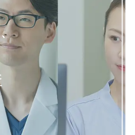
く、
た
す