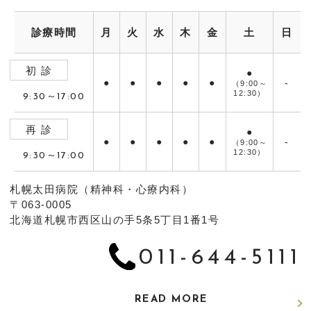
診療時間
月
火
水
木
金
土
日
初 診
●
●
●
●
●
●
-
（9:00～
12:30）
9:30～17:00
再 診
●
●
●
●
●
●
-
（9:00～
12:30）
9:30～17:00
札幌太田病院（精神科・心療内科）
〒063-0005
北海道札幌市西区山の手5条5丁目1番1号
011-644-5111
READ MORE