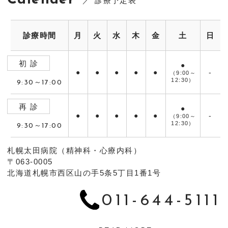
Calender
診療予定表
診療時間
月
火
水
木
金
土
日
初 診
●
●
●
●
●
●
-
（9:00～
12:30）
9:30～17:00
再 診
●
●
●
●
●
●
-
（9:00～
12:30）
9:30～17:00
札幌太田病院（精神科・心療内科）
〒063-0005
北海道札幌市西区山の手5条5丁目1番1号
011-644-5111