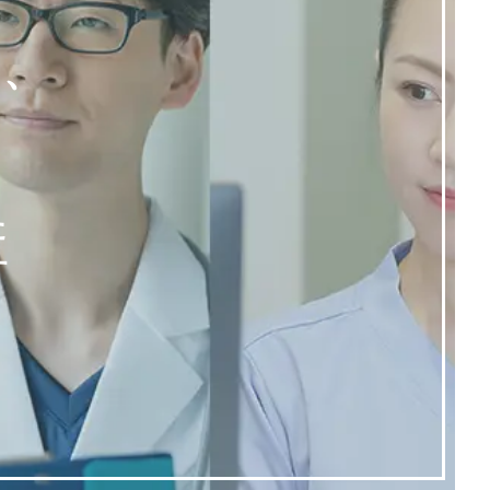
く、
た
す