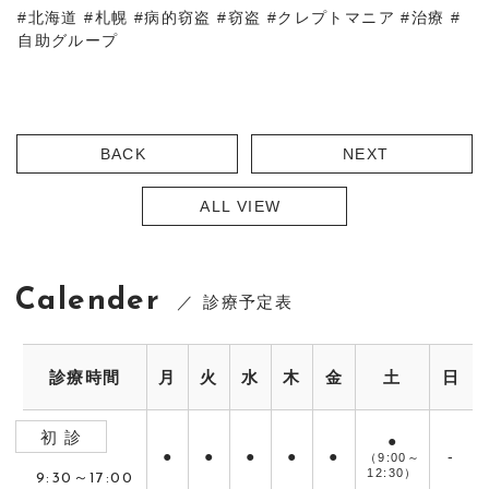
#北海道 #札幌 #病的窃盗 #窃盗 #クレプトマニア #治療 #
自助グループ
BACK
NEXT
ALL VIEW
Calender
診療予定表
診療時間
月
火
水
木
金
土
日
初 診
●
●
●
●
●
●
-
（9:00～
12:30）
9:30～17:00