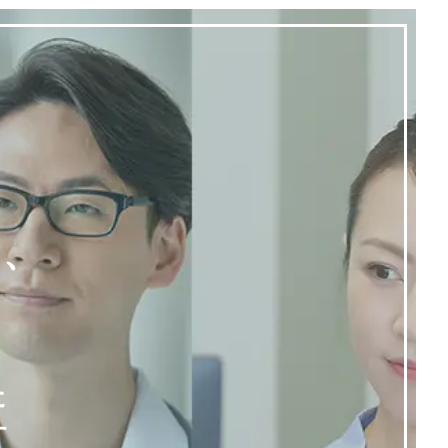
く、
た
す