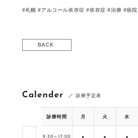
#札幌 #アルコール依存症 #依存症 #治療 #病
BACK
Calender
診療予定表
診療時間
月
火
水
初 診
9:30～17:00
●
●
●