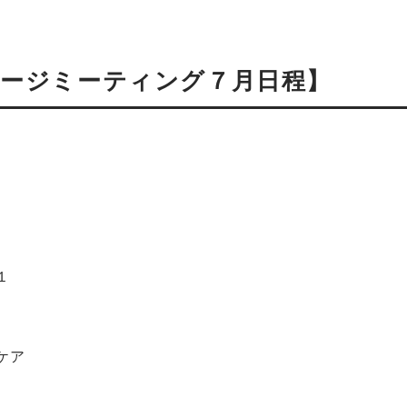
ージミーティング７月日程】
１
ケア