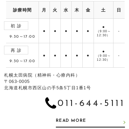
診療時間
月
火
水
木
金
土
日
初 診
●
●
●
●
●
●
-
（9:00～
12:30）
9:30～17:00
再 診
●
●
●
●
●
●
-
（9:00～
12:30）
9:30～17:00
札幌太田病院（精神科・心療内科）
〒063-0005
北海道札幌市西区山の手5条5丁目1番1号
011-644-5111
READ MORE