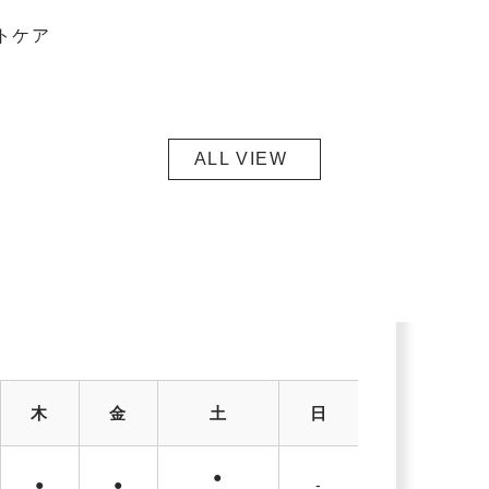
トケア
ALL VIEW
木
金
土
日
●
●
●
-