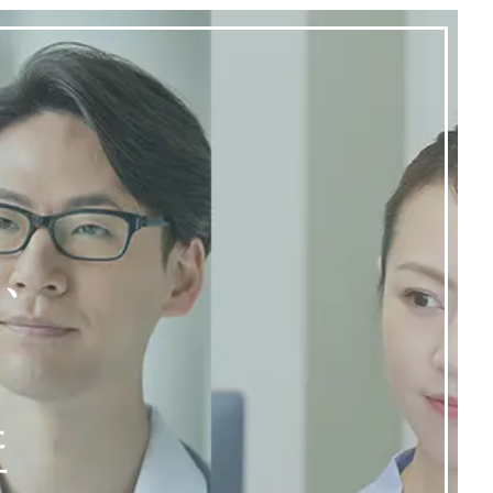
く、
た
す